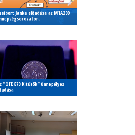
zeibert Janka előadása az MTA200
nnepségsorozaton.
026. május 11. - 2026. május 12.
TA Pécsi Területi Bizottság
zékháza
z “OTDK70 Kitűzők” ünnepélyes
tadása
ó Csaba munkáját az országos
zabó Csaba munkáját az országos
ományos Diákköri Tanács OTDK70
udományos Diákköri Tanács
ő díjjal ismerte el
TDK70 Kitűző díjjal ismerte el
025. szeptember 29.
emmelweis Egyetem, Nagyvárad