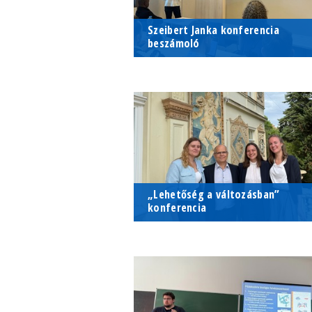
Szeibert Janka konferencia
beszámoló
Feedback & Assessment in Mathemati
Feedback & Assessment in
Education FAME2
Mathematics Education FAME2
2026. június 03. - 2026. június 05
Budapest
„Lehetőség a változásban”
konferencia
Szakmódszertani innovációk és
Szakmódszertani innovációk és
pedagóguskompetenciák a 21. század
pedagóguskompetenciák a 21.
iskolájában
század iskolájában
2026. május 11. - 2026. május 12
MTA Pécsi Területi Bizottság