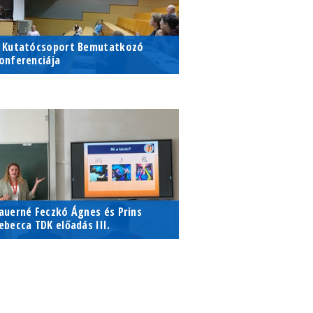
éri Elméleti Tömb, Díszterem
 Kutatócsoport Bemutatkozó
onferenciája
– ELTE TTK szakmódszertani
TA – ELTE TTK szakmódszertani
tócsoportok beszámolókonferenciája
utatócsoportok
eszámolókonferenciája
025. május 09.
ötvös Loránd Tudományegyetem,
ermészettudományi Kar 1117
udapest, Pázmány Péter st. 1/A,
.83 terem
auerné Feczkó Ágnes és Prins
ebecca TDK előadás III.
tékosítás hatása a matematika tudásra
 játékosítás hatása a matematika
 matematikai attitűdre középiskolában.
udásra és a matematikai attitűdre
özépiskolában.
025. április 22. - 2025. április 25.