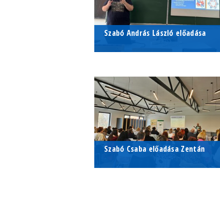
Székháza
Szabó András László előadása
A tanulás és memória molekuláris, sejt
A tanulás és memória molekuláris,
rendszerszintű háttere.
sejt- és rendszerszintű háttere.
2025. június 10.
Szabó Csaba előadása Zentán
2025. április 27.