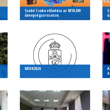
Szabó Csaba előadása az MTA200
S
ünnepségsorozaton
ü
cs
2026. május 11. - 2026. május 12.
2
MTA Pécsi Területi Bizottság
M
Székháza
S
.
MIDK2026
A
á
Matematika és Informatika Didaktika
Szab
Matematika és Informatika
S
Kutatások Konferencia (MIDK) 2026
Tud
Didaktika Kutatások Konferencia
T
Kitűz
(MIDK) 2026
O
.
2026. április 09. - 2026. április 11.
2
Debrecen
S