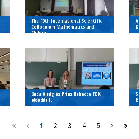
t
The 10th International Scientific
A
Colloquium Mathematics and
K
Children
- és
Szeibert Janka konferencia beszámolója
MTA 
Szeibert Janka konferencia
M
kuta
beszámolója
k
b
2025. május 09. - 2025. május 10.
Eszék
2
E
T
B
0
Buda Virág és Prins Rebecca TDK
S
előadás I.
R
Matematika tanárszakos hallgatók
A já
Matematika tanárszakos hallgatók
A
bizonyítási kompetenciái
és a
bizonyítási kompetenciái
t
1
2
3
4
5
k
2025. április 22. - 2025. április 25.
Pécs
2