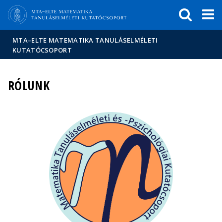
Események
ELTE a
Hírek
sajtóban
MTA–ELTE MATEMATIKA TANULÁSELMÉLETI
KUTATÓCSOPORT
RÓLUNK