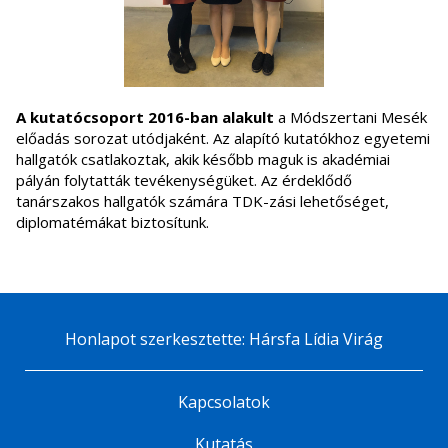
A kutatócsoport 2016-ban alakult
a Módszertani Mesék
előadás sorozat utódjaként. Az alapító kutatókhoz egyetemi
hallgatók csatlakoztak, akik később maguk is akadémiai
pályán folytatták tevékenységüket. Az érdeklődő
tanárszakos hallgatók számára TDK-zási lehetőséget,
diplomatémákat biztosítunk.
Honlapot szerkesztette: Hársfa Lídia Virág
Kapcsolatok
Kutatás