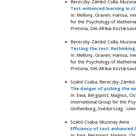
Bereczky-Zámbó Csilla; Muzsnay
Test-enhanced learning in s
In: Mellony, Graven; Hamsa, Ve
for the Psychology of Mathemati
Pretoria, Dél-Afrikai Köztársa
Bereczky-Zámbó Csilla; Muzsnay
Testing the test: Rethinkin
In: Mellony, Graven; Hamsa, Ve
for the Psychology of Mathemati
Pretoria, Dél-Afrikai Köztársa
Szabó Csaba; Bereczky-Zámbó C
The danger of picking the w
In: Ewa, Bergqvist; Magnus, Ös
International Group for the Ps
Gothenburg, Svédország : Unive
Szabó Csaba; Muzsnay Anna
Efficiency of test-enhanced
In: Ewa, Bergqvist; Magnus, Ös