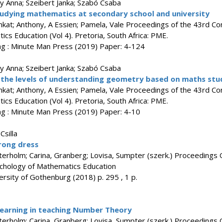
 Anna; Szeibert Janka; Szabó Csaba
tudying mathematics at secondary school and university
nkat; Anthony, A Essien; Pamela, Vale Proceedings of the 43rd Co
cs Education (Vol 4). Pretoria, South Africa: PME.
ság : Minute Man Press (2019) Paper: 4-124
 Anna; Szeibert Janka; Szabó Csaba
g the levels of understanding geometry based on maths stud
nkat; Anthony, A Essien; Pamela, Vale Proceedings of the 43rd Co
cs Education (Vol 4). Pretoria, South Africa: PME.
ság : Minute Man Press (2019) Paper: 4-10
silla
rong dress
terholm; Carina, Granberg; Lovisa, Sumpter (szerk.) Proceedings
ychology of Mathematics Education
rsity of Gothenburg (2018) p. 295 , 1 p.
 learning in teaching Number Theory
terholm; Carina, Granberg; Lovisa, Sumpter (szerk.) Proceedings