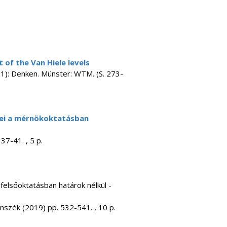
 of the Van Hiele levels
21): Denken. Münster: WTM. (S. 273-
zei a mérnökoktatásban
7-41. , 5 p.
 felsőoktatásban határok nélkül -
zék (2019) pp. 532-541. , 10 p.