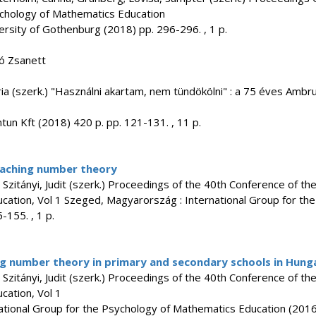
ychology of Mathematics Education
rsity of Gothenburg (2018) pp. 296-296. , 1 p.
bó Zsanett
ia (szerk.) "Használni akartam, nem tündökölni" : a 75 éves Ambru
un Kft (2018) 420 p. pp. 121-131. , 11 p.
teaching number theory
h; Szitányi, Judit (szerk.) Proceedings of the 40th Conference of th
cation, Vol 1 Szeged, Magyarország : International Group for th
-155. , 1 p.
ng number theory in primary and secondary schools in Hung
h; Szitányi, Judit (szerk.) Proceedings of the 40th Conference of th
cation, Vol 1
tional Group for the Psychology of Mathematics Education (2016) 