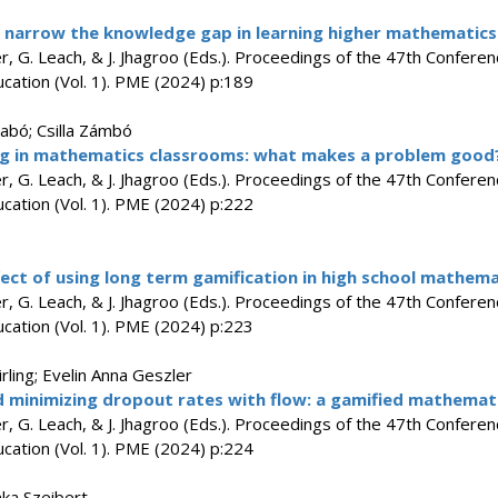
to narrow the knowledge gap in learning higher mathematics
er, G. Leach, & J. Jhagroo (Eds.). Proceedings of the 47th Conferen
ation (Vol. 1). PME (2024) p:189
zabó; Csilla Zámbó
ng in mathematics classrooms: what makes a problem good
er, G. Leach, & J. Jhagroo (Eds.). Proceedings of the 47th Conferen
ation (Vol. 1). PME (2024) p:222
fect of using long term gamification in high school mathema
er, G. Leach, & J. Jhagroo (Eds.). Proceedings of the 47th Conferen
ation (Vol. 1). PME (2024) p:223
irling; Evelin Anna Geszler
 minimizing dropout rates with flow: a gamified mathemat
er, G. Leach, & J. Jhagroo (Eds.). Proceedings of the 47th Conferen
ation (Vol. 1). PME (2024) p:224
nka Szeibert