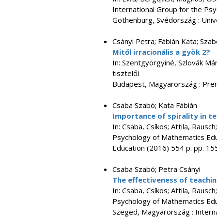
International Group for the Ps
Gothenburg, Svédország : Unive
Csányi Petra; Fábián Kata; Sza
Mitől irracionális a gyök 2?
In: Szentgyörgyiné, Szlovák Már
tisztelői
Budapest, Magyarország : Prent
Csaba Szabó; Kata Fábián
Importance of spirality in 
In: Csaba, Csíkos; Attila, Rausc
Psychology of Mathematics Edu
Education (2016) 554 p. pp. 155
Csaba Szabó; Petra Csányi
The effectiveness of teachi
In: Csaba, Csíkos; Attila, Rausc
Psychology of Mathematics Edu
Szeged, Magyarország : Interna