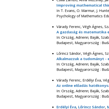
Improving mathematical thi
In T. Evans, O. Marmur, J. Hunt
Psychology of Mathematics Educ
Várady Ferenc, Végh Ágnes, Sz
A gazdaság és matematika eg
In: Ország, Adrienn; Baják, Szab
Budapest, Magyarország : Buda
Lőrincz Sándor, Végh Ágnes, S
Alkalmazzuk a tudományt - 
In: Ország, Adrienn; Baják, Szab
Budapest, Magyarország : Buda
Várady Ferenc, Erdélyi Éva, Vé
Az online előadás hatékonys
In: Ország, Adrienn; Baják, Sza
Budapest, Magyarország : Buda
Erdélyi Éva
,
Lőrincz Sándor
,