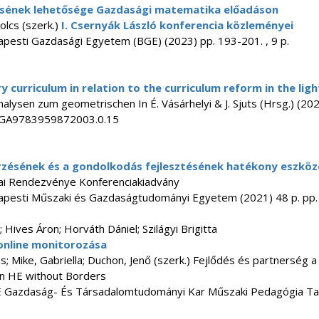
nésének lehetősége Gazdasági matematika előadáson
olcs (szerk.)
I. Csernyák László konferencia közleményei
pesti Gazdasági Egyetem (BGE) (2023) pp. 193-201. , 9 p.
curriculum in relation to the curriculum reform in the light
alysen zum geometrischen In É. Vásárhelyi & J. Sjuts (Hrsg.) (20
6/GA9783959872003.0.15
zésének és a gondolkodás fejlesztésének hatékony eszkö
zai Rendezvénye Konferenciakiadvány
pesti Műszaki és Gazdaságtudományi Egyetem (2021) 48 p. pp. 3
 Hives Áron; Horváth Dániel; Szilágyi Brigitta
 online monitorozása
s; Mike, Gabriella; Duchon, Jenő (szerk.) Fejlődés és partnerség a
in HE without Borders
 Gazdaság- És Társadalomtudományi Kar Műszaki Pedagógia Tans