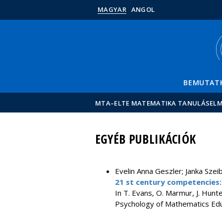
MAGYAR
ANGOL
BEMUTAT
MTA–ELTE MATEMATIKA TANULÁSELM
EGYÉB PUBLIKÁCIÓK
Evelin Anna Geszler; Janka Szei
21 st century competencies:
In T. Evans, O. Marmur, J. Hunt
Psychology of Mathematics Educ