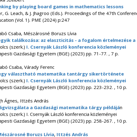
nking by playing board games in mathematics lessons
er, G. Leach, & J. Jhagroo (Eds.). Proceedings of the 47th Conferen
ation (Vol. 1). PME (2024) p:247
abó Csaba, Mészárosné Boruzs Lívia
yik találkozása: az elaszticitás - a fogalom értelmezése a
olcs (szerk.)
I. Csernyák László konferencia közleményei
pesti Gazdasági Egyetem (BGE) (2023) pp. 71-77. , 7 p.
zabó Csaba, Várady Ferenc
egy választható matematika tantárgy sikertörténete
olcs (szerk.)
I. Csernyák László konferencia közleményei
pesti Gazdasági Egyetem (BGE) (2023) pp. 223-232. , 10 p.
gh Ágnes, Ittzés András
ágvizsgálata a Gazdasági matematika tárgy példájá
n
bolcs (szerk.) I. Csernyák László konferencia közleményei
pesti Gazdasági Egyetem (BGE) (2023) pp. 258-267. , 10 p.
Mészárosné Boruzs Lívia
,
Ittzés András