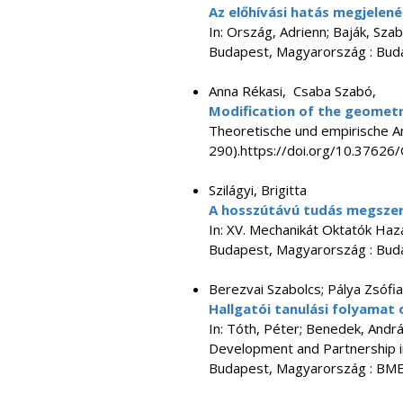
Az előhívási hatás megjele
In: Ország, Adrienn; Baják, Szab
Budapest, Magyarország : Buda
Anna Rékasi, Csaba Szabó,
Modification of the geometry 
Theoretische und empirische An
290).https://doi.org/10.3762
Szilágyi, Brigitta
A hosszútávú tudás megszer
In: XV. Mechanikát Oktatók Ha
Budapest, Magyarország : Buda
Berezvai Szabolcs; Pálya Zsófia;
Hallgatói tanulási folyamat
In: Tóth, Péter; Benedek, Andrá
Development and Partnership 
Budapest, Magyarország : BME