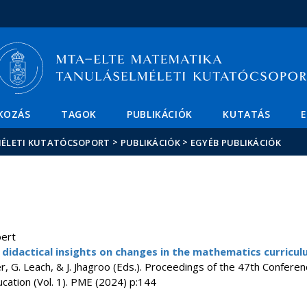
Események
ELTE a
Hírek
sajtóban
KOZÁS
TAGOK
PUBLIKÁCIÓK
KUTATÁS
>
>
ÉLETI KUTATÓCSOPORT
PUBLIKÁCIÓK
EGYÉB PUBLIKÁCIÓK
bert
 didactical insights on changes in the mathematics curricu
er, G. Leach, & J. Jhagroo (Eds.). Proceedings of the 47th Conferen
ation (Vol. 1). PME (2024) p:144