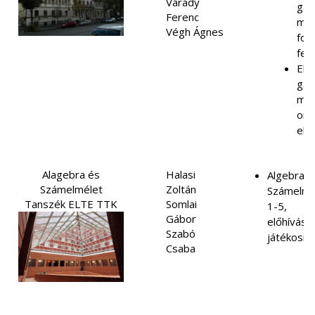
Várady
gaz
Ferenc
mat
Végh Ágnes
fon
fel
Els
gaz
mat
onl
elő
Alagebra és
Halasi
Algebra é
Számelmélet
Zoltán
Számelmé
Tanszék ELTE TTK
Somlai
1-5,
Gábor
előhívás,
Szabó
játékosít
Csaba