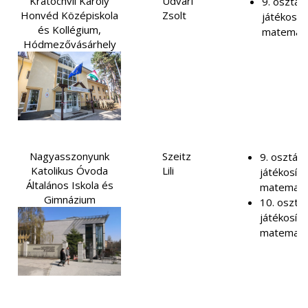
Kratochvil Károly
Udvari
9. osztály
Honvéd Középiskola
Zsolt
játékosítá
és Kollégium,
matemati
Hódmezővásárhely
Nagyasszonyunk
Szeitz
9. osztály
Katolikus Óvoda
Lili
játékosítá
Általános Iskola és
matemati
Gimnázium
10. osztál
játékosítá
matemati