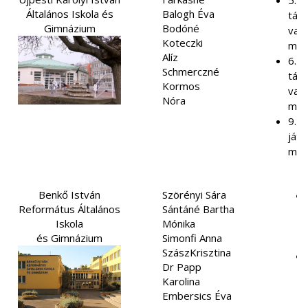
5. o
Általános Iskola és
Balogh Éva
társ
Gimnázium
Bodóné
való
Koteczki
mat
Alíz
6. o
Schmerczné
társ
Kormos
való
Nóra
mat
9. o
játé
mat
Benkő István
Szörényi Sára
Református Általános
Sántáné Bartha
Iskola
Mónika
és Gimnázium
Simonfi Anna
SzászKrisztina
Dr Papp
Karolina
Embersics Éva