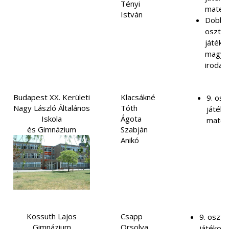
Tényi
matem
István
Dobba
osztál
játékos
magya
irodal
Budapest XX. Kerületi
Klacsákné
9. osz
Nagy László Általános
Tóth
játéko
Iskola
Ágota
matem
és Gimnázium
Szabján
Anikó
Kossuth Lajos
Csapp
9. osztá
Gimnázium
Orsolya
játékosí