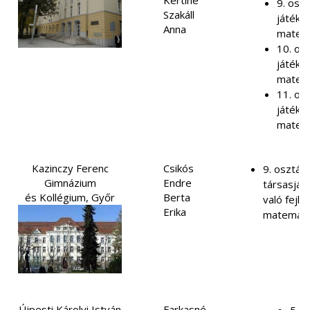
Kertiné
9. oszt
Szakáll
játékos
Anna
matem
10. osz
játékos
matem
11. osz
játékos
matem
Kazinczy Ferenc
Csikós
9. osztály
Gimnázium
Endre
társasját
és Kollégium, Győr
Berta
való fejle
Erika
matemati
Újpesti Károlyi István
Farkasné