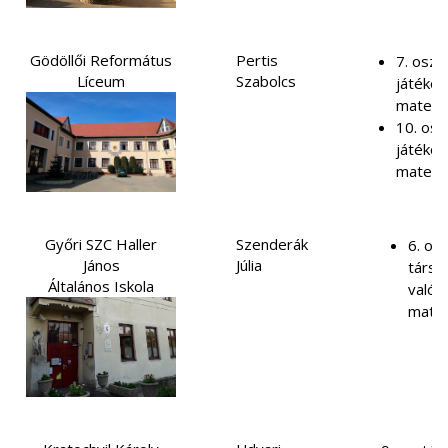
Gödöllői Református
Pertis
7. oszt
Líceum
Szabolcs
játékos
matema
10. osz
játékos
matema
Győri SZC Haller
Szenderák
6. osz
János
Júlia
társa
Általános Iskola
való f
mate