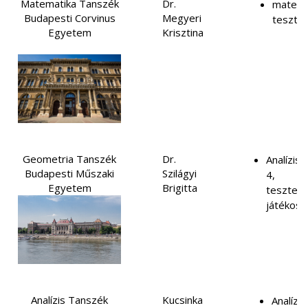
Matematika Tanszék
Dr.
matema
Budapesti Corvinus
Megyeri
tesztel
Egyetem
Krisztina
Geometria Tanszék
Dr.
Analízis 
Budapesti Műszaki
Szilágyi
4,
Egyetem
Brigitta
tesztelé
játékosí
Analízis Tanszék
Kucsinka
Analízis