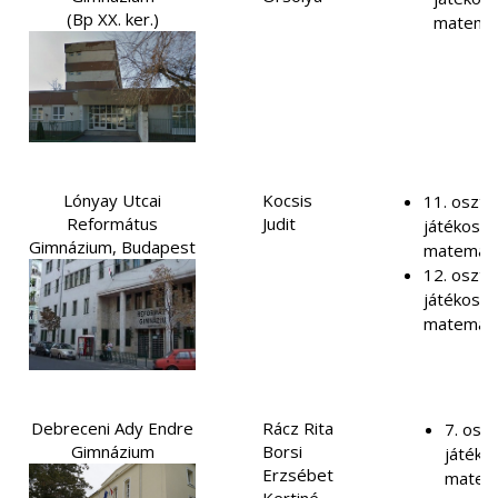
(Bp XX. ker.)
matemat
Lónyay Utcai
Kocsis
11. osztá
Református
Judit
játékosítá
Gimnázium, Budapest
matemati
12. osztá
játékosítá
matemati
Debreceni Ady Endre
Rácz Rita
7. oszt
Gimnázium
Borsi
játékos
Erzsébet
matem