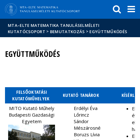
Események
ELTE a
Hírek
sajtóban
MTA–ELTE MATEMATIKA TANULÁSELMÉLETI
>
>
KUTATÓCSOPORT
BEMUTATKOZÁS
EGYÜTTMŰKÖDÉS
EGYÜTTMŰKÖDÉS
FELSŐOKTATÁSI
KUTATÓ TANÁROK
KÍSÉRLET
KUTATÓMŰHELYEK
MITO Kutató Műhely
Erdélyi Éva
Els
Budapesti Gazdasági
Lőrincz
év 
Egyetem
Sándor
elő
Mészárosné
hat
Boruzs Lívia
Els