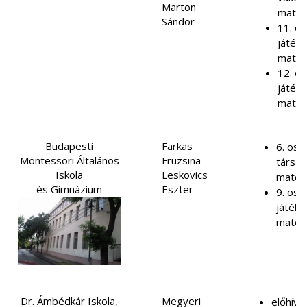
Marton
matem
Sándor
11. os
játéko
matem
12. os
játéko
matem
Budapesti
Farkas
6. osz
Montessori Általános
Fruzsina
társas
Iskola
Leskovics
matem
és Gimnázium
Eszter
9. osz
játéko
matem
Dr. Ámbédkár Iskola,
Megyeri
előhívá