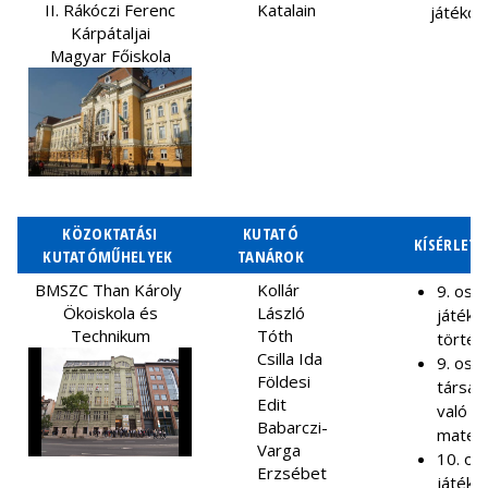
II. Rákóczi Ferenc
Katalain
játékos
Kárpátaljai
Magyar Főiskola
KÖZOKTATÁSI
KUTATÓ
KÍSÉRLETE
KUTATÓMŰHELYEK
TANÁROK
BMSZC Than Károly
Kollár
9. oszt
Ökoiskola és
László
játékos
Technikum
Tóth
történ
Csilla Ida
9. oszt
Földesi
társas
Edit
való fe
Babarczi-
matem
Varga
10. os
Erzsébet
játéko