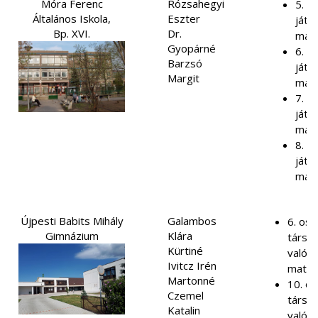
Móra Ferenc
Rózsahegyi
5. o
Általános Iskola,
Eszter
játé
Bp. XVI.
Dr.
mat
Gyopárné
6. o
Barzsó
játé
Margit
mat
7. o
játé
mat
8. o
játé
mat
Újpesti Babits Mihály
Galambos
6. osz
Gimnázium
Klára
társas
Kürtiné
való f
Ivitcz Irén
matem
Martonné
10. os
Czemel
társas
Katalin
való f