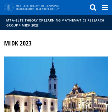
FIXME:token.header.mai
FIXME:token.header.cal
FIXME:token.header.abou
MTA–ELTE THEORY OF LEARNING MATHEMATICS RESEARCH
>
GROUP
MIDK 2023
MIDK 2023